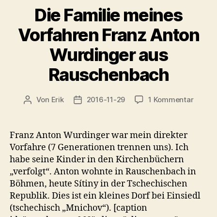
Die Familie meines
Vorfahren Franz Anton
Wurdinger aus
Rauschenbach
zu
Von
Erik
2016-11-29
1 Kommentar
Beitragsautor
Veröffentlichungsdatum
Die
Famili
meine
Franz Anton Wurdinger war mein direkter
Vorfah
Vorfahre (7 Generationen trennen uns). Ich
Franz
habe seine Kinder in den Kirchenbüchern
Anton
„verfolgt“. Anton wohnte in Rauschenbach in
Wurdi
Böhmen, heute Sítiny in der Tschechischen
aus
Republik. Dies ist ein kleines Dorf bei Einsiedl
Rausc
(tschechisch „Mnichov“). [caption