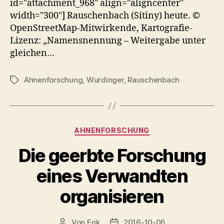
id="attachment_968" align="aligncenter"
width="300"] Rauschenbach (Sítiny) heute. ©
OpenStreetMap-Mitwirkende, Kartografie-
Lizenz: „Namensnennung – Weitergabe unter
gleichen…
Ahnenforschung
,
Wurdinger
,
Rauschenbach
Schlagwörter
Kategorien
AHNENFORSCHUNG
Die geerbte Forschung
eines Verwandten
organisieren
Von
Erik
2016-10-06
Beitragsautor
Veröffentlichungsdatum