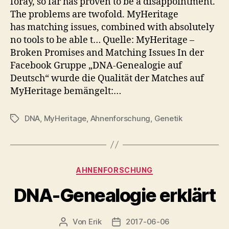
foray, so far has proven to be a disappointment.
The problems are twofold. MyHeritage
has matching issues, combined with absolutely
no tools to be able t… Quelle: MyHeritage –
Broken Promises and Matching Issues In der
Facebook Gruppe „DNA-Genealogie auf
Deutsch“ wurde die Qualität der Matches auf
MyHeritage bemängelt:…
DNA
,
MyHeritage
,
Ahnenforschung
,
Genetik
Schlagwörter
Kategorien
AHNENFORSCHUNG
DNA-Genealogie erklärt
Von
Erik
2017-06-06
Beitragsautor
Veröffentlichungsdatum