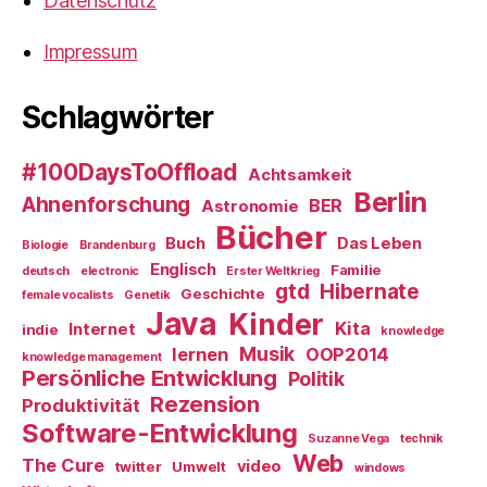
Datenschutz
Impressum
Schlagwörter
#100DaysToOffload
Achtsamkeit
Berlin
Ahnenforschung
BER
Astronomie
Bücher
Buch
Das Leben
Biologie
Brandenburg
Englisch
Familie
deutsch
electronic
Erster Weltkrieg
gtd
Hibernate
Geschichte
female vocalists
Genetik
Java
Kinder
Kita
Internet
indie
knowledge
Musik
lernen
OOP2014
knowledge management
Persönliche Entwicklung
Politik
Rezension
Produktivität
Software-Entwicklung
Suzanne Vega
technik
Web
The Cure
video
twitter
Umwelt
windows