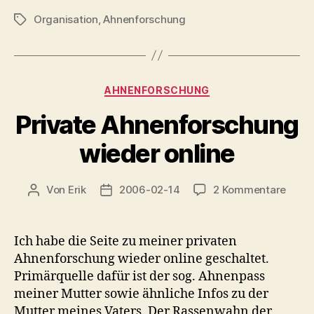
Organisation
,
Ahnenforschung
Schlagwörter
Kategorien
AHNENFORSCHUNG
Private Ahnenforschung
wieder online
zu
Von
Erik
2006-02-14
2 Kommentare
Beitragsautor
Veröffentlichungsdatum
Priva
Ahne
wiede
Ich habe die Seite zu meiner privaten
onlin
Ahnenforschung wieder online geschaltet.
Primärquelle dafür ist der sog. Ahnenpass
meiner Mutter sowie ähnliche Infos zu der
Mutter meines Vaters. Der Rassenwahn der