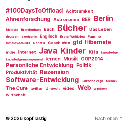
#100DaysToOffload
Achtsamkeit
Berlin
Ahnenforschung
BER
Astronomie
Bücher
Buch
Das Leben
Biologie
Brandenburg
Englisch
Familie
deutsch
electronic
Erster Weltkrieg
gtd
Hibernate
Geschichte
female vocalists
Genetik
Java
Kinder
Kita
Internet
indie
knowledge
Musik
lernen
OOP2014
knowledge management
Persönliche Entwicklung
Politik
Rezension
Produktivität
Software-Entwicklung
Suzanne Vega
technik
Web
The Cure
video
twitter
Umwelt
windows
Wirtschaft
© 2026
kopf.lastig
Nach oben
↑