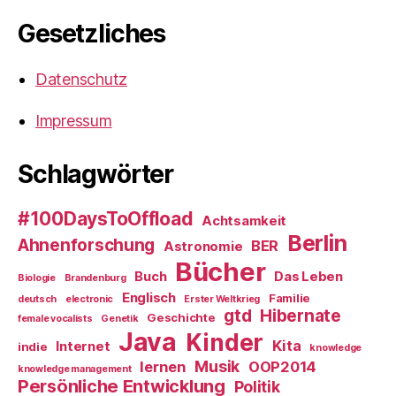
Gesetzliches
Datenschutz
Impressum
Schlagwörter
#100DaysToOffload
Achtsamkeit
Berlin
Ahnenforschung
BER
Astronomie
Bücher
Buch
Das Leben
Biologie
Brandenburg
Englisch
Familie
deutsch
electronic
Erster Weltkrieg
gtd
Hibernate
Geschichte
female vocalists
Genetik
Java
Kinder
Kita
Internet
indie
knowledge
Musik
lernen
OOP2014
knowledge management
Persönliche Entwicklung
Politik