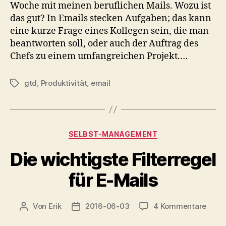
Woche mit meinen beruflichen Mails. Wozu ist
Waru
das gut? In Emails stecken Aufgaben; das kann
eine kurze Frage eines Kollegen sein, die man
beantworten soll, oder auch der Auftrag des
Chefs zu einem umfangreichen Projekt.…
gtd
,
Produktivität
,
email
Schlagwörter
Kategorien
SELBST-MANAGEMENT
Die wichtigste Filterregel
für E-Mails
zu
Von
Erik
2016-06-03
4 Kommentare
Beitragsautor
Veröffentlichungsdatum
Die