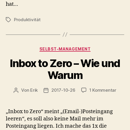
hat…
Produktivität
Schlagwörter
Kategorien
SELBST-MANAGEMENT
Inbox to Zero – Wie und
Warum
zu
Von
Erik
2017-10-26
1 Kommentar
Beitragsautor
Veröffentlichungsdatum
Inbox
to
Zero
„Inbox to Zero“ meint „(Email-)Posteingang
–
leeren“, es soll also keine Mail mehr im
Wie
Posteingang liegen. Ich mache das 1x die
und