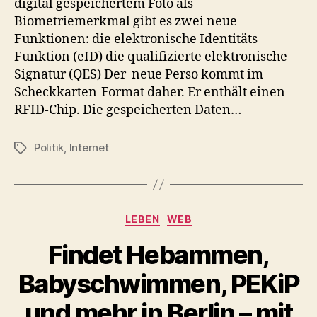
digital gespeichertem Foto als
Biometriemerkmal gibt es zwei neue
Funktionen: die elektronische Identitäts-
Funktion (eID) die qualifizierte elektronische
Signatur (QES) Der neue Perso kommt im
Scheckkarten-Format daher. Er enthält einen
RFID-Chip. Die gespeicherten Daten…
Politik
,
Internet
Schlagwörter
Kategorien
LEBEN
WEB
Findet Hebammen,
Babyschwimmen, PEKiP
und mehr in Berlin – mit