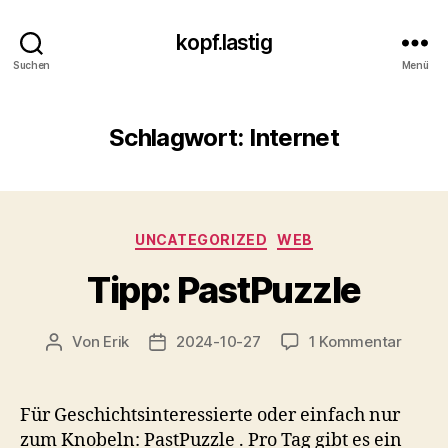
kopf.lastig
Suchen
Menü
Schlagwort:
Internet
Kategorien
UNCATEGORIZED
WEB
Tipp: PastPuzzle
zu
Von
Erik
2024-10-27
1 Kommentar
Beitragsautor
Veröffentlichungsdatum
Tipp:
PastPu
Für Geschichtsinteressierte oder einfach nur
zum Knobeln: PastPuzzle . Pro Tag gibt es ein