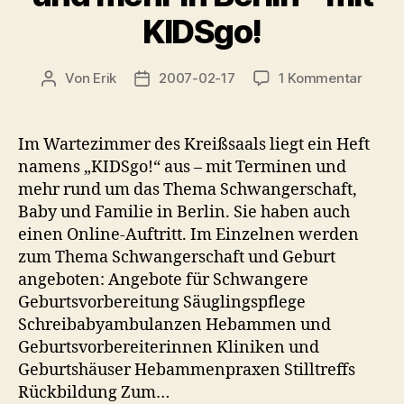
KIDSgo!
zu
Von
Erik
2007-02-17
1 Kommentar
Beitragsautor
Veröffentlichungsdatum
Findet
Heba
Babys
Im Wartezimmer des Kreißsaals liegt ein Heft
PEKiP
namens „KIDSgo!“ aus – mit Terminen und
und
mehr rund um das Thema Schwangerschaft,
mehr
Baby und Familie in Berlin. Sie haben auch
in
einen Online-Auftritt. Im Einzelnen werden
Berlin
zum Thema Schwangerschaft und Geburt
–
mit
angeboten: Angebote für Schwangere
KIDSg
Geburtsvorbereitung Säuglingspflege
Schreibabyambulanzen Hebammen und
Geburtsvorbereiterinnen Kliniken und
Geburtshäuser Hebammenpraxen Stilltreffs
Rückbildung Zum…