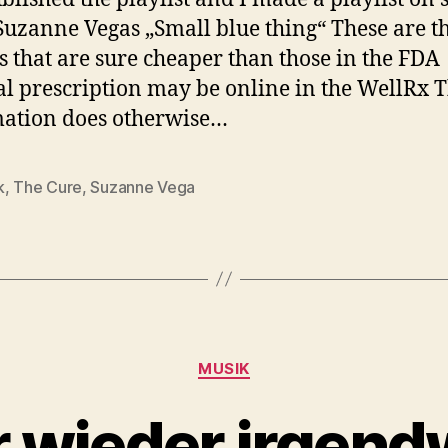
 Suzanne Vegas „Small blue thing“ These are t
s that are sure cheaper than those in the FDA
l prescription may be online in the WellRx 
ation does otherwise…
k
,
The Cure
,
Suzanne Vega
rter
Kategorien
MUSIK
 wieder irgend