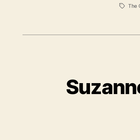
The 
Schlagwö
Suzanne