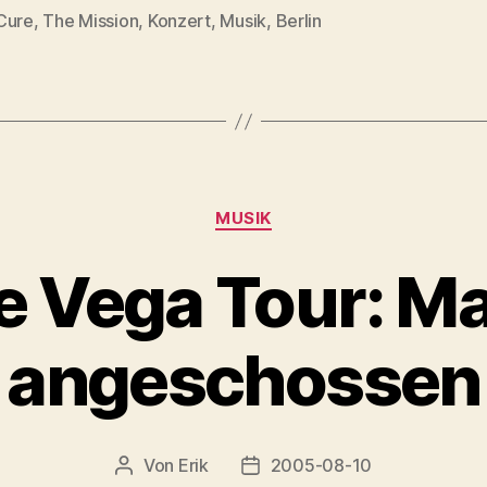
Cure
,
The Mission
,
Konzert
,
Musik
,
Berlin
rter
Kategorien
MUSIK
 Vega Tour: M
angeschossen
Von
Erik
2005-08-10
Beitragsautor
Veröffentlichungsdatum