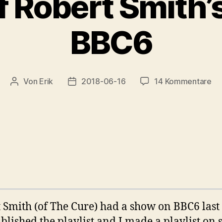
of Robert Smith
BBC6
zu
Von
Erik
2018-06-16
14 Kommentare
Beitragsautor
Veröffentlichungsdatum
Pla
of
Ro
Smi
sh
on
BB
 Smith (of The Cure) had a show on BBC6 last 
blished the playlist and I made a playlist on s