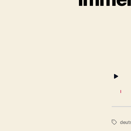
deut
Schlagwö