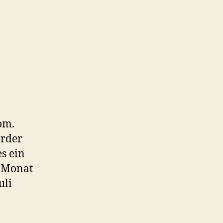
nzerte
08
om.
arder
s ein
n Monat
uli