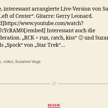
, interessant arrangierte Live-Version von 
Left of Center“. Gitarre: Gerry Leonard.
d]https://www.youtube.com/watch?
cYcRAM0[/embed] Interessant auch die
ration. „RCK = run, catch, kiss“ 🙂 und Suz
ls „Spock“ von „Star Trek“…
k
,
video
,
Suzanne Vega
rter
Kategorien
MUSIK