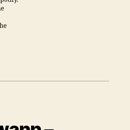
he
The
wann –