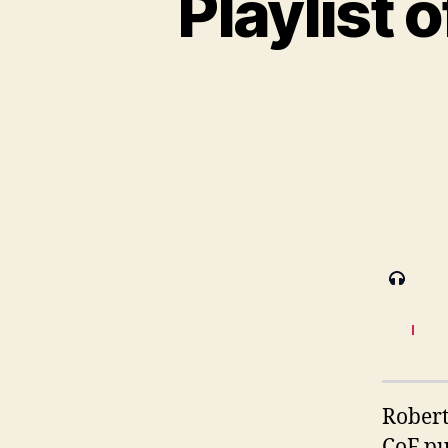
Playlist 
Robert
CoF pu