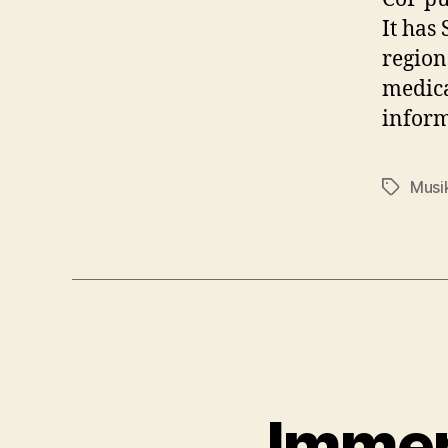
It has
region
medica
inform
Musi
Schlagwö
Immer