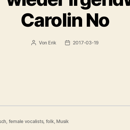
Carolin No
Von
Erik
2017-03-19
Beitragsautor
Veröffentlichungsdatum
sch
,
female vocalists
,
folk
,
Musik
rter