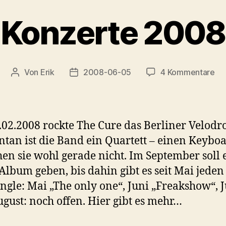
Konzerte 2008
zu
Von
Erik
2008-06-05
4 Kommentare
Beitragsautor
Veröffentlichungsdatum
Ko
20
02.2008 rockte The Cure das Berliner Velodr
an ist die Band ein Quartett – einen Keybo
en sie wohl gerade nicht. Im September soll e
Album geben, bis dahin gibt es seit Mai jede
ingle: Mai „The only one“, Juni „Freakshow“, J
gust: noch offen. Hier gibt es mehr…