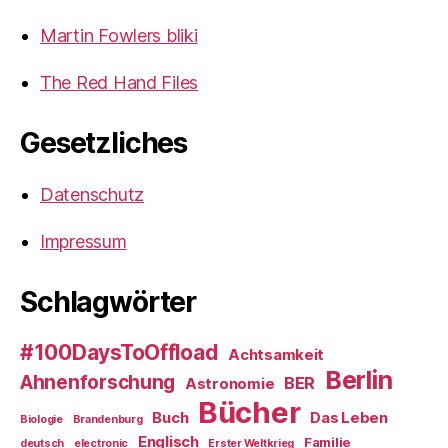
Martin Fowlers bliki
The Red Hand Files
Gesetzliches
Datenschutz
Impressum
Schlagwörter
#100DaysToOffload
Achtsamkeit
Berlin
Ahnenforschung
BER
Astronomie
Bücher
Buch
Das Leben
Biologie
Brandenburg
Englisch
Familie
deutsch
electronic
Erster Weltkrieg