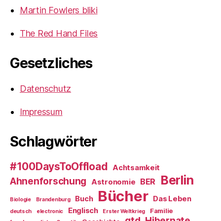
Martin Fowlers bliki
The Red Hand Files
Gesetzliches
Datenschutz
Impressum
Schlagwörter
#100DaysToOffload
Achtsamkeit
Berlin
Ahnenforschung
BER
Astronomie
Bücher
Buch
Das Leben
Biologie
Brandenburg
Englisch
Familie
deutsch
electronic
Erster Weltkrieg
gtd
Hibernate